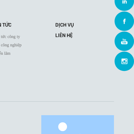
Link
Face
N TỨC
DỊCH VỤ
LIÊN HỆ
 tức công ty
 công nghiệp
ển lãm