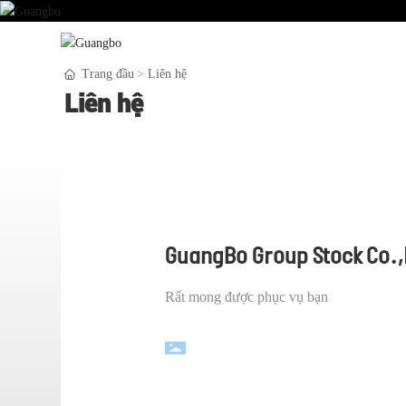
Nhà
Giới Thi
Trang đầu
Liên hệ
Liên hệ
GuangBo Group Stock Co.,
Rất mong được phục vụ bạn