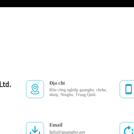
ệu
Sản Phẩm & Thương Hiệu
Tin Tức
Dịc
Ltd.
Địa chỉ
Khu công nghiệp guangbo, chehe,
sheqi, Ningbo, Trung Quốc.
Email
Info@guangbo.net