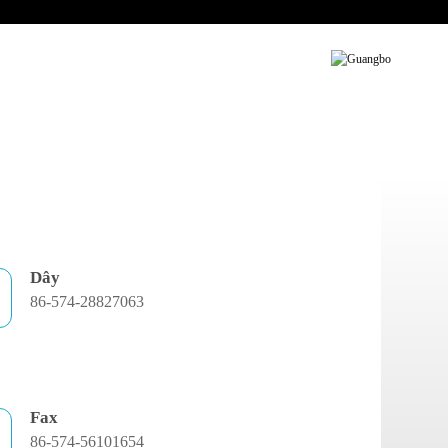
h Vụ
Liên Hệ
Dây
86-574-28827063
Fax
86-574-56101654