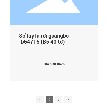
Sổ tay lá rời guangbo
fb64715 (B5 40 tờ)
Tìm hiểu thêm
<
1
2
>