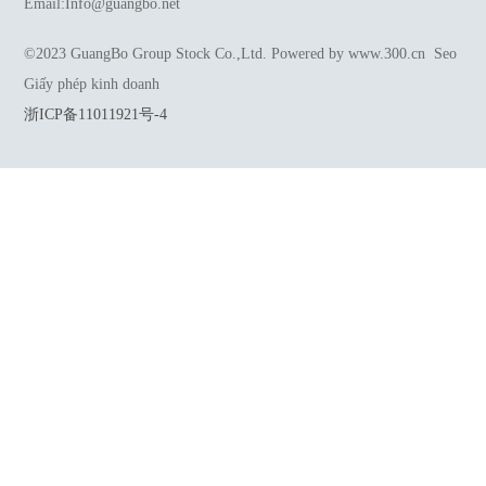
Email:
Info@guangbo.net
©2023 GuangBo Group Stock Co.,Ltd.
Powered by www.300.cn
Seo
Giấy phép kinh doanh
浙ICP备11011921号-4