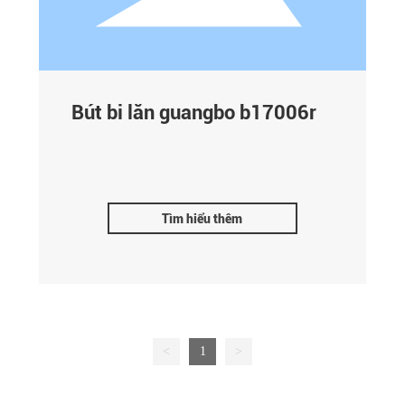
Bút bi lăn guangbo b17006r
Tìm hiểu thêm
<
1
>