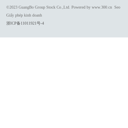
©2023 GuangBo Group Stock Co.,Ltd.
Powered by www.300.cn
Seo
Giấy phép kinh doanh
浙ICP备11011921号-4